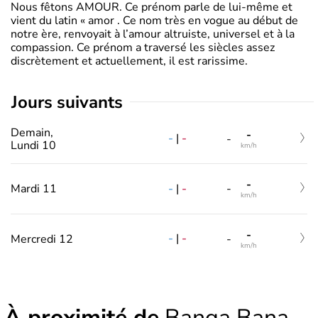
Nous fêtons AMOUR. Ce prénom parle de lui-même et
vient du latin « amor . Ce nom très en vogue au début de
notre ère, renvoyait à l’amour altruiste, universel et à la
compassion. Ce prénom a traversé les siècles assez
discrètement et actuellement, il est rarissime.
jours suivants
Demain,
-
-
|
-
-
Lundi 10
km/h
-
-
|
-
Mardi 11
-
km/h
-
-
|
-
Mercredi 12
-
km/h
À proximité de
Banga Bana