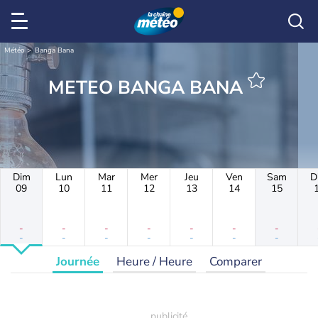
Météo
Banga Bana
METEO BANGA BANA
Dim
Lun
Mar
Mer
Jeu
Ven
Sam
D
09
10
11
12
13
14
15
-
-
-
-
-
-
-
-
-
-
-
-
-
-
Journée
Heure / Heure
Comparer