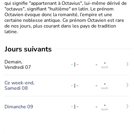
qui signifie "appartenant à Octavius", lui-même dérivé de
"octavus", signifiant "huitième" en latin. Le prénom
Octavien évoque donc la romanité, l’empire et une
certaine noblesse antique. Ce prénom Octavien est rare
de nos jours, plus courant dans les pays de tradition
latine.
jours suivants
Demain,
-
-
|
-
-
Vendredi 07
km/h
Ce week-end,
-
-
|
-
-
Samedi 08
km/h
-
-
|
-
Dimanche 09
-
km/h