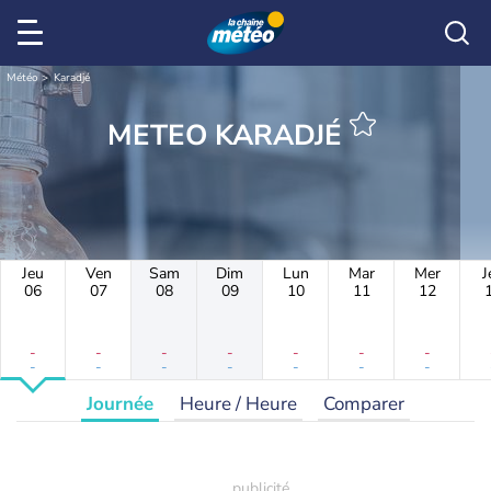
Météo
Karadjé
METEO KARADJÉ
Jeu
Ven
Sam
Dim
Lun
Mar
Mer
J
06
07
08
09
10
11
12
-
-
-
-
-
-
-
-
-
-
-
-
-
-
Journée
Heure / Heure
Comparer