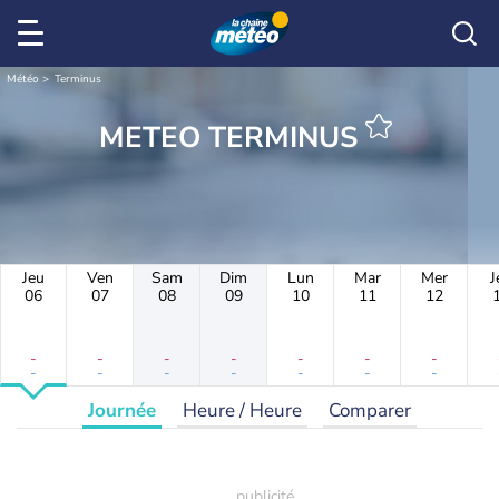
Météo
Terminus
METEO TERMINUS
Jeu
Ven
Sam
Dim
Lun
Mar
Mer
J
06
07
08
09
10
11
12
-
-
-
-
-
-
-
-
-
-
-
-
-
-
Journée
Heure / Heure
Comparer