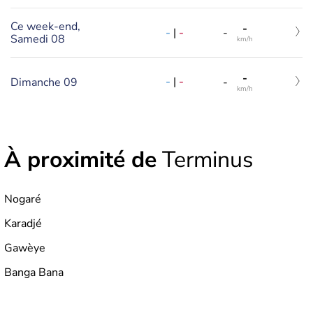
Ce week-end,
-
-
|
-
-
Samedi 08
km/h
-
-
|
-
Dimanche 09
-
km/h
À proximité de
Terminus
Nogaré
Karadjé
Gawèye
Banga Bana