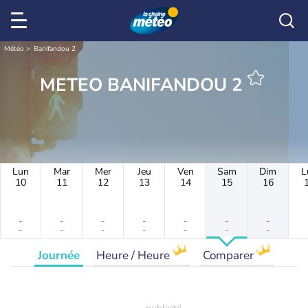
Météo
Banifandou 2
METEO BANIFANDOU 2
Lun
Mar
Mer
Jeu
Ven
Sam
Dim
L
10
11
12
13
14
15
16
-
-
-
-
-
-
-
-
-
-
-
-
-
-
Journée
Heure / Heure
Comparer