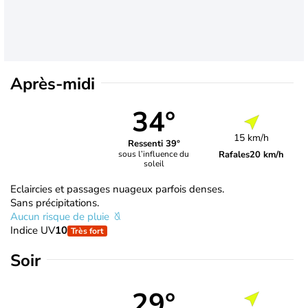
Après-midi
34°
15 km/h
Ressenti 39°
Rafales
20 km/h
sous l’influence du
soleil
Eclaircies et passages nuageux parfois denses.
Sans précipitations.
Aucun risque de pluie
Indice UV
10
Très fort
Soir
29°