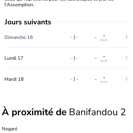
l'Assomption.
jours suivants
-
-
|
-
Dimanche 16
-
km/h
-
-
|
-
Lundi 17
-
km/h
-
-
|
-
Mardi 18
-
km/h
À proximité de
Banifandou 2
Nogaré