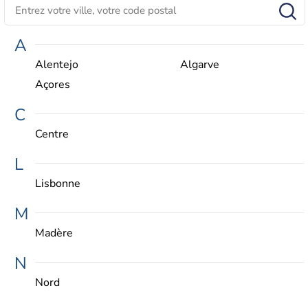
A
Alentejo
Algarve
Açores
C
Centre
L
Lisbonne
M
Madère
N
Nord