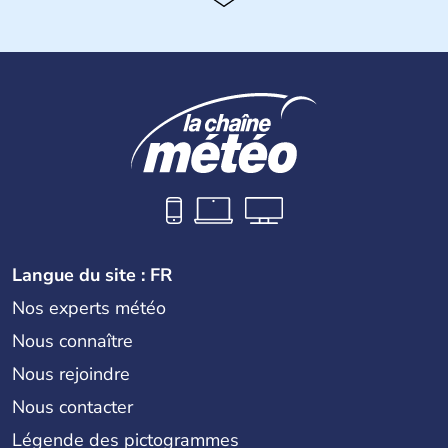
Histoire et administration
Le Portugal est à l'origine majoritairement composé de
lusitaniens, de celtes et de romains. En 1255, Lisbonne
devient la capitale du pays et s'impose rapidement
comme point de commerce européen. Du XVe jusqu'au
XVIe siècle, le Portugal brille dans le monde entier
comme l'un des plus grands pouvoirs économiques et
culturels. La monarchie est abolie en 1910 et la
République est instaurée. Dictature de 1926 à 1974, il
devient membre de l'Union Européenne en 1986.
Langue du site : FR
Nos experts météo
Nous connaître
Nous rejoindre
Nous contacter
Légende des pictogrammes