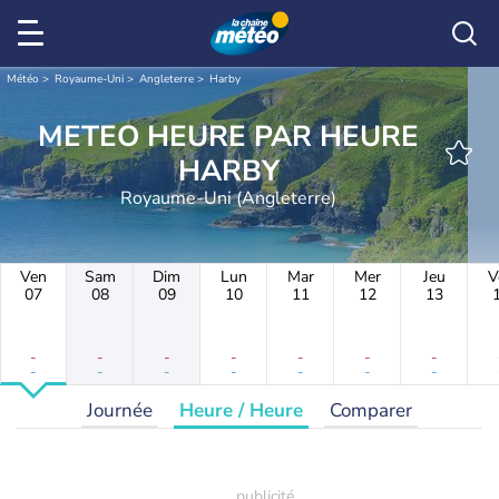
Météo
Royaume-Uni
Angleterre
Harby
METEO HEURE PAR HEURE
HARBY
Royaume-Uni (Angleterre)
Ven
Sam
Dim
Lun
Mar
Mer
Jeu
V
07
08
09
10
11
12
13
-
-
-
-
-
-
-
-
-
-
-
-
-
-
Journée
Heure / Heure
Comparer