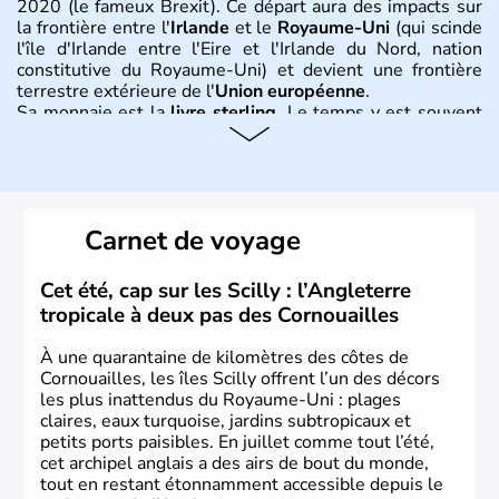
2020 (le fameux Brexit). Ce départ aura des impacts sur
la frontière entre l'
Irlande
et le
Royaume-Uni
(qui scinde
l'île d'Irlande entre l'Eire et l'Irlande du Nord, nation
constitutive du Royaume-Uni) et devient une frontière
terrestre extérieure de l'
Union européenne
.
Sa monnaie est la
livre sterling
. Le temps y est souvent
instable avec de nombreuses précipitations : il s’agit d’un
climat océanique tempéré. La Croix de Saint-George est
l’emblème national qui sert d’illustration au drapeau
rouge et bleu bien connu.
Carnet de voyage
Histoire et administration
L'Angleterre est l’une des quatre nations constitutives du
Cet été, cap sur les Scilly : l’Angleterre
Royaume-Uni
. Elle est peuplée de plus de 50 millions
tropicale à deux pas des Cornouailles
d’habitants, les
Anglais
, et constitue à elle seule, près de
84% de la population de l’ensemble. Le pays s’est créé au
À une quarantaine de kilomètres des côtes de
Xème siècle et tient son nom des
Angles
, peuple
Cornouailles, les îles Scilly offrent l’un des décors
germanique installé sur ces terres. Première démocratie
les plus inattendus du Royaume-Uni : plages
parlementaire au monde, elle doit son développement à
claires, eaux turquoise, jardins subtropicaux et
l’essor industriel du XIXème siècle.
petits ports paisibles. En juillet comme tout l’été,
cet archipel anglais a des airs de bout du monde,
tout en restant étonnamment accessible depuis le