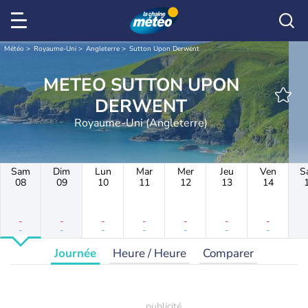
Météo
Royaume-Uni
Angleterre
Sutton Upon Derwent
METEO SUTTON UPON
DERWENT
Royaume-Uni (Angleterre)
Sam
Dim
Lun
Mar
Mer
Jeu
Ven
S
08
09
10
11
12
13
14
-
-
-
-
-
-
-
-
-
-
-
-
-
-
Journée
Heure / Heure
Comparer