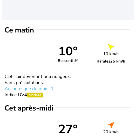
Ce matin
10°
10 km/h
Ressenti 9°
Rafales
25 km/h
Ciel clair devenant peu nuageux.
Sans précipitations.
Aucun risque de pluie
Indice UV
4
Modéré
Cet après-midi
27°
20 km/h