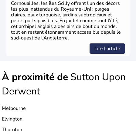
Xème siècle et tient son nom des
Angles
, peuple
Cornouailles, les îles Scilly offrent l’un des décors
germanique installé sur ces terres. Première démocratie
les plus inattendus du Royaume-Uni : plages
parlementaire au monde, elle doit son développement à
claires, eaux turquoise, jardins subtropicaux et
l’essor industriel du XIXème siècle.
petits ports paisibles. En juillet comme tout l’été,
cet archipel anglais a des airs de bout du monde,
tout en restant étonnamment accessible depuis le
sud-ouest de l’Angleterre.
Lire l'article
À proximité de
Sutton Upon
Derwent
Melbourne
Elvington
Thornton