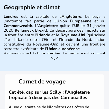
Géographie et climat
Londres
est la capitale de l’
Angleterre
. Le pays a
longtemps fait partie de l’
Union Européenne
et du
Commonwealth
. L'
Angleterre
quitte l'
UE
le 31 janvier
2020 (le fameux Brexit). Ce départ aura des impacts sur
la frontière entre l'
Irlande
et le
Royaume-Uni
(qui scinde
l'île d'Irlande entre l'Eire et l'Irlande du Nord, nation
constitutive du Royaume-Uni) et devient une frontière
terrestre extérieure de l'
Union européenne
.
Sa monnaie est la
livre sterling
. Le temps y est souvent
instable avec de nombreuses précipitations : il s’agit d’un
climat océanique tempéré. La Croix de Saint-George est
l’emblème national qui sert d’illustration au drapeau
rouge et bleu bien connu.
Carnet de voyage
Histoire et administration
L'Angleterre est l’une des quatre nations constitutives du
Cet été, cap sur les Scilly : l’Angleterre
Royaume-Uni
. Elle est peuplée de plus de 50 millions
tropicale à deux pas des Cornouailles
d’habitants, les
Anglais
, et constitue à elle seule, près de
84% de la population de l’ensemble. Le pays s’est créé au
À une quarantaine de kilomètres des côtes de