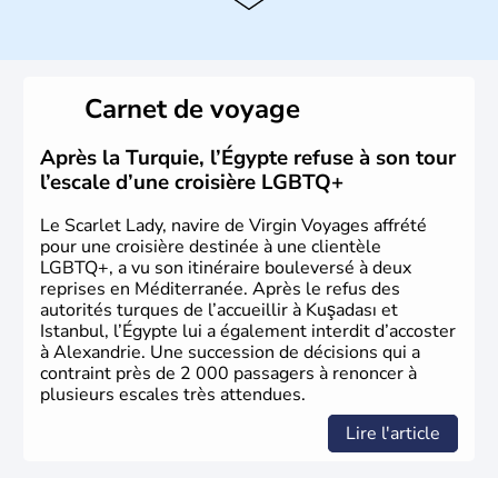
Histoire et administration
La Turquie est à l'origine composée d'un peuple nomade
originaire d'Asie ayant émigré vers l'Ouest. Ces tribus
hétérogènes se sont organisées en différents royaumes
Carnet de voyage
qui constitueront en 1299 les fondations de l'Empire
ottoman. Après avoir rattaché l'Anatolie et la Thrace
orientale au territoire turc, la République est proclamée
Après la Turquie, l’Égypte refuse à son tour
le 29 octobre 1923. Ankara remplace alors Istanbul au
l’escale d’une croisière LGBTQ+
titre de capitale du pays.
Le Scarlet Lady, navire de Virgin Voyages affrété
pour une croisière destinée à une clientèle
LGBTQ+, a vu son itinéraire bouleversé à deux
reprises en Méditerranée. Après le refus des
autorités turques de l’accueillir à Kuşadası et
Istanbul, l’Égypte lui a également interdit d’accoster
à Alexandrie. Une succession de décisions qui a
contraint près de 2 000 passagers à renoncer à
plusieurs escales très attendues.
Lire l'article