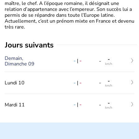
maître, le chef. A l’époque romaine, il désignait une
relation d’appartenance avec l’empereur. Son succès lui a
permis de se répandre dans toute l’Europe latine.
Actuellement, c’est un prénom mixte en France et devenu
très rare.
jours suivants
Demain,
-
-
|
-
-
Dimanche 09
km/h
-
-
|
-
Lundi 10
-
km/h
-
-
|
-
Mardi 11
-
km/h