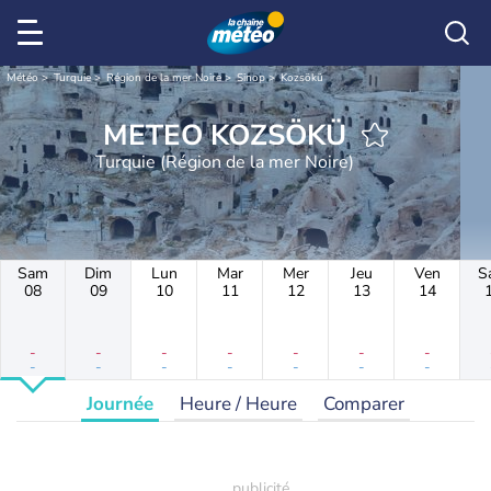
Météo
Turquie
Région de la mer Noire
Sinop
Kozsökü
METEO KOZSÖKÜ
Turquie (Région de la mer Noire)
Sam
Dim
Lun
Mar
Mer
Jeu
Ven
S
08
09
10
11
12
13
14
-
-
-
-
-
-
-
-
-
-
-
-
-
-
Journée
Heure / Heure
Comparer