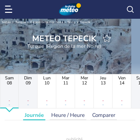
Météo
Turquie
Région de la mer Noire
Sinop
Tepecik
METEO TEPECIK
Turquie (Région de la mer Noire)
Sam
Dim
Lun
Mar
Mer
Jeu
Ven
S
08
09
10
11
12
13
14
-
-
-
-
-
-
-
-
-
-
-
-
-
-
Journée
Heure / Heure
Comparer