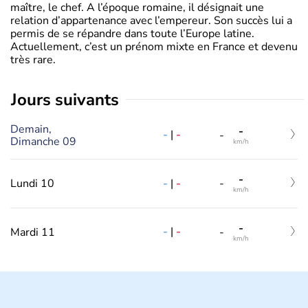
maître, le chef. A l’époque romaine, il désignait une
relation d’appartenance avec l’empereur. Son succès lui a
permis de se répandre dans toute l’Europe latine.
Actuellement, c’est un prénom mixte en France et devenu
très rare.
jours suivants
Demain,
-
-
|
-
-
Dimanche 09
km/h
-
-
|
-
Lundi 10
-
km/h
-
-
|
-
Mardi 11
-
km/h