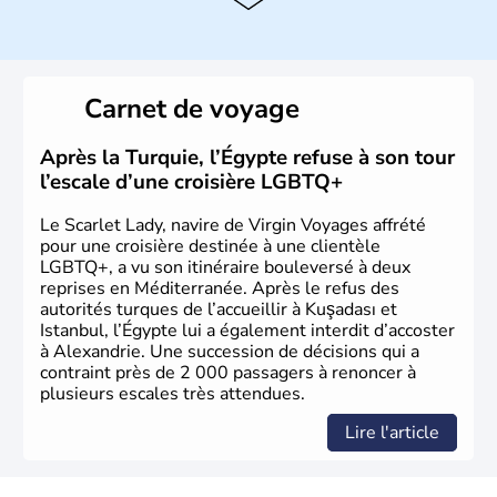
Histoire et administration
La Turquie est à l'origine composée d'un peuple nomade
originaire d'Asie ayant émigré vers l'Ouest. Ces tribus
hétérogènes se sont organisées en différents royaumes
Carnet de voyage
qui constitueront en 1299 les fondations de l'Empire
ottoman. Après avoir rattaché l'Anatolie et la Thrace
orientale au territoire turc, la République est proclamée
Après la Turquie, l’Égypte refuse à son tour
le 29 octobre 1923. Ankara remplace alors Istanbul au
l’escale d’une croisière LGBTQ+
titre de capitale du pays.
Le Scarlet Lady, navire de Virgin Voyages affrété
pour une croisière destinée à une clientèle
LGBTQ+, a vu son itinéraire bouleversé à deux
reprises en Méditerranée. Après le refus des
autorités turques de l’accueillir à Kuşadası et
Istanbul, l’Égypte lui a également interdit d’accoster
à Alexandrie. Une succession de décisions qui a
contraint près de 2 000 passagers à renoncer à
plusieurs escales très attendues.
Lire l'article