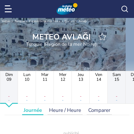
Météo
Turquie
Région de la mer Noire
Çorum
Avlağı
METEO AVLAĞI
Turquie (Région de la mer Noire)
Dim
Lun
Mar
Mer
Jeu
Ven
Sam
D
09
10
11
12
13
14
15
-
-
-
-
-
-
-
-
-
-
-
-
-
-
Journée
Heure / Heure
Comparer