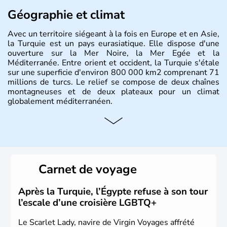
Géographie et climat
Avec un territoire siégeant à la fois en Europe et en Asie,
la Turquie est un pays eurasiatique. Elle dispose d'une
ouverture sur la Mer Noire, la Mer Egée et la
Méditerranée. Entre orient et occident, la Turquie s'étale
sur une superficie d'environ 800 000 km2 comprenant 71
millions de turcs. Le relief se compose de deux chaînes
montagneuses et de deux plateaux pour un climat
globalement méditerranéen.
Histoire et administration
La Turquie est à l'origine composée d'un peuple nomade
originaire d'Asie ayant émigré vers l'Ouest. Ces tribus
hétérogènes se sont organisées en différents royaumes
Carnet de voyage
qui constitueront en 1299 les fondations de l'Empire
ottoman. Après avoir rattaché l'Anatolie et la Thrace
orientale au territoire turc, la République est proclamée
Après la Turquie, l’Égypte refuse à son tour
le 29 octobre 1923. Ankara remplace alors Istanbul au
l’escale d’une croisière LGBTQ+
titre de capitale du pays.
Le Scarlet Lady, navire de Virgin Voyages affrété