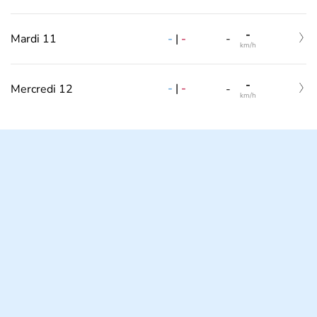
-
-
|
-
Mardi 11
-
km/h
-
-
|
-
Mercredi 12
-
km/h