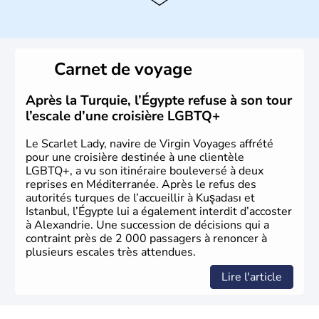
Histoire et administration
La Turquie est à l'origine composée d'un peuple nomade
originaire d'Asie ayant émigré vers l'Ouest. Ces tribus
hétérogènes se sont organisées en différents royaumes
Carnet de voyage
qui constitueront en 1299 les fondations de l'Empire
ottoman. Après avoir rattaché l'Anatolie et la Thrace
orientale au territoire turc, la République est proclamée
Après la Turquie, l’Égypte refuse à son tour
le 29 octobre 1923. Ankara remplace alors Istanbul au
l’escale d’une croisière LGBTQ+
titre de capitale du pays.
Le Scarlet Lady, navire de Virgin Voyages affrété
pour une croisière destinée à une clientèle
LGBTQ+, a vu son itinéraire bouleversé à deux
reprises en Méditerranée. Après le refus des
autorités turques de l’accueillir à Kuşadası et
Istanbul, l’Égypte lui a également interdit d’accoster
à Alexandrie. Une succession de décisions qui a
contraint près de 2 000 passagers à renoncer à
plusieurs escales très attendues.
Lire l'article