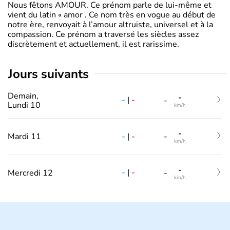
Nous fêtons AMOUR. Ce prénom parle de lui-même et
vient du latin « amor . Ce nom très en vogue au début de
notre ère, renvoyait à l’amour altruiste, universel et à la
compassion. Ce prénom a traversé les siècles assez
discrètement et actuellement, il est rarissime.
jours suivants
Demain,
-
-
|
-
-
Lundi 10
km/h
-
-
|
-
Mardi 11
-
km/h
-
-
|
-
Mercredi 12
-
km/h