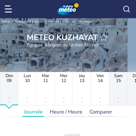
Météo
Turquie
Région de la mer Noire
Çorum
Kuzhayat
METEO KUZHAYAT
Turquie (Région de la mer Noire)
Dim
Lun
Mar
Mer
Jeu
Ven
Sam
D
09
10
11
12
13
14
15
-
-
-
-
-
-
-
-
-
-
-
-
-
-
Journée
Heure / Heure
Comparer