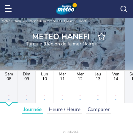
Météo
Turquie
Région de la mer Noire
Çorum
Hanefi
METEO HANEFI
Turquie (Région de la mer Noire)
Sam
Dim
Lun
Mar
Mer
Jeu
Ven
S
08
09
10
11
12
13
14
-
-
-
-
-
-
-
-
-
-
-
-
-
-
Journée
Heure / Heure
Comparer