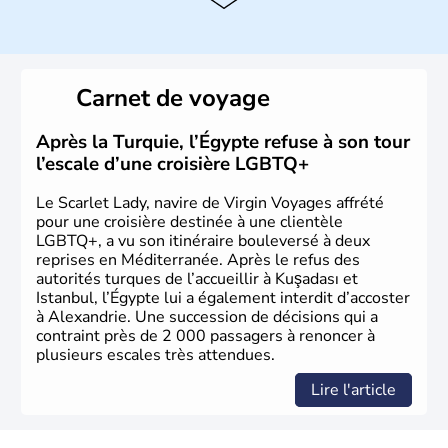
Histoire et administration
La Turquie est à l'origine composée d'un peuple nomade
originaire d'Asie ayant émigré vers l'Ouest. Ces tribus
hétérogènes se sont organisées en différents royaumes
Carnet de voyage
qui constitueront en 1299 les fondations de l'Empire
ottoman. Après avoir rattaché l'Anatolie et la Thrace
orientale au territoire turc, la République est proclamée
Après la Turquie, l’Égypte refuse à son tour
le 29 octobre 1923. Ankara remplace alors Istanbul au
l’escale d’une croisière LGBTQ+
titre de capitale du pays.
Le Scarlet Lady, navire de Virgin Voyages affrété
pour une croisière destinée à une clientèle
LGBTQ+, a vu son itinéraire bouleversé à deux
reprises en Méditerranée. Après le refus des
autorités turques de l’accueillir à Kuşadası et
Istanbul, l’Égypte lui a également interdit d’accoster
à Alexandrie. Une succession de décisions qui a
contraint près de 2 000 passagers à renoncer à
plusieurs escales très attendues.
Lire l'article