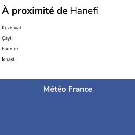
À proximité de
Hanefi
Kuzhayat
Çaylı
Esenler
İshaklı
Météo France