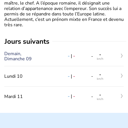
maître, le chef. A l’époque romaine, il désignait une
relation d’appartenance avec l’empereur. Son succès lui a
permis de se répandre dans toute l’Europe latine.
Actuellement, c’est un prénom mixte en France et devenu
très rare.
jours suivants
Demain,
-
-
|
-
-
Dimanche 09
km/h
-
-
|
-
Lundi 10
-
km/h
-
-
|
-
Mardi 11
-
km/h