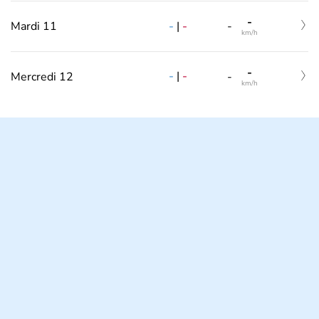
-
-
|
-
Mardi 11
-
km/h
-
-
|
-
Mercredi 12
-
km/h