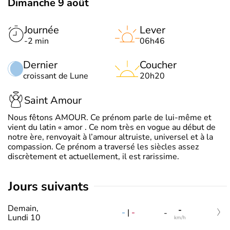
Dimanche 9 août
Journée
Lever
-2 min
06h46
Dernier
Coucher
croissant de Lune
20h20
Saint Amour
Nous fêtons AMOUR. Ce prénom parle de lui-même et
vient du latin « amor . Ce nom très en vogue au début de
notre ère, renvoyait à l’amour altruiste, universel et à la
compassion. Ce prénom a traversé les siècles assez
discrètement et actuellement, il est rarissime.
jours suivants
Demain,
-
-
|
-
-
Lundi 10
km/h