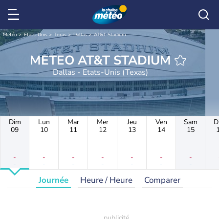
Météo
Etats-Unis
Texas
Dallas
AT&T Stadium
METEO AT&T STADIUM
Dallas - Etats-Unis (Texas)
Dim
Lun
Mar
Mer
Jeu
Ven
Sam
D
09
10
11
12
13
14
15
-
-
-
-
-
-
-
-
-
-
-
-
-
-
Journée
Heure / Heure
Comparer