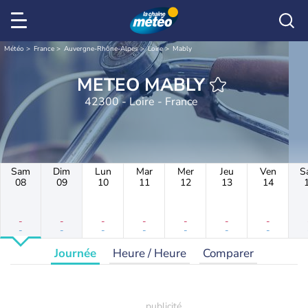
Météo
France
Auvergne-Rhône-Alpes
Loire
Mably
METEO MABLY
42300 - Loire - France
Sam
Dim
Lun
Mar
Mer
Jeu
Ven
S
08
09
10
11
12
13
14
-
-
-
-
-
-
-
-
-
-
-
-
-
-
Journée
Heure / Heure
Comparer