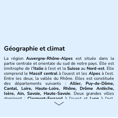
Géographie et climat
La région
Auvergne-Rhône-Alpes
est située dans la
partie centrale et orientale du sud de notre pays. Elle est
limitrophe de l
’Italie
à l’est et la
Suisse
au
Nord-est
. Elle
comprend le
Massif central
à l’ouest et les
Alpes
à l’est.
Entre les deux, la vallée du Rhône. Elles est constituée
des départements suivants :
Allier, Puy-de-Dôme,
Cantal, Loire, Haute-Loire, Rhône, Drôme Ardèche,
Isère, Ain, Savoie, Haute-Savoie
. Deux grandes villes
dominent :
Clermont-Ferrand
à l’ouest et
Lyon
à l’est.
D’autres villes ont une réelle importance dans la région
dans le maintien du tissu économique :
Vichy, Aurillac,
Moulins, Grenoble, Roanne, Chambéry, Annecy
par