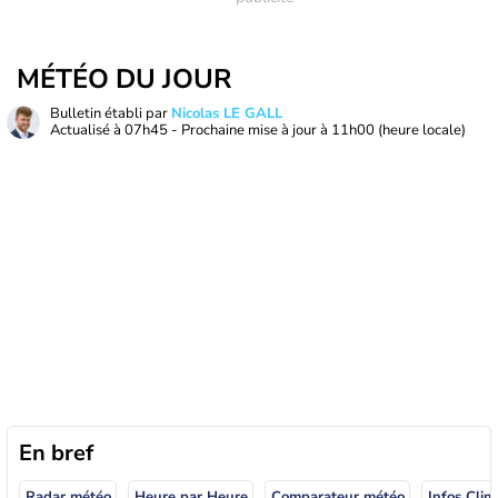
MÉTÉO DU JOUR
Bulletin établi par
Nicolas LE GALL
Actualisé à
07h45
- Prochaine mise à jour à
11h00
(heure locale)
En bref
Radar météo
Heure par Heure
Comparateur météo
Infos Clim