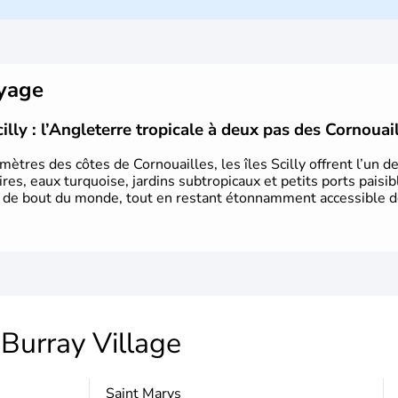
Le
Royaume-Uni
naît officiellement 
Royaume de Grande-Bretagne
et le
Siècle des Lumières
, il s’illustre en
l
Il devient en 1807 la première nation 
oyage
de l’
Union Européenne
à partir de
années 1980, d’importantes
réforme
cilly : l’Angleterre tropicale à deux pas des Cornouai
influençant durablement son déve
marquer sa culture et son rayonnemen
ètres des côtes de Cornouailles, les îles Scilly offrent l’un d
es, eaux turquoise, jardins subtropicaux et petits ports paisibl
rs de bout du monde, tout en restant étonnamment accessible d
Burray Village
Saint Marys