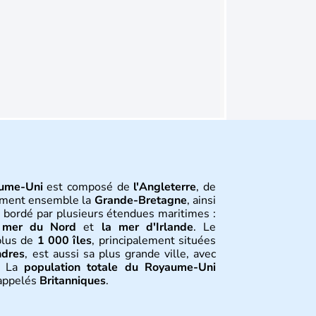
ume-Uni
est composé de
l'Angleterre
, de
orment ensemble la
Grande-Bretagne
, ainsi
t bordé par plusieurs étendues maritimes :
 mer du Nord
et
la mer d'Irlande
. Le
plus de
1 000 îles
, principalement situées
ndres
, est aussi sa plus grande ville, avec
. La
population totale du Royaume-Uni
 appelés
Britanniques
.
tion