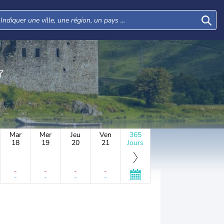
Mar
Mer
Jeu
Ven
365
18
19
20
21
Jours
-
-
-
-
-
-
-
-