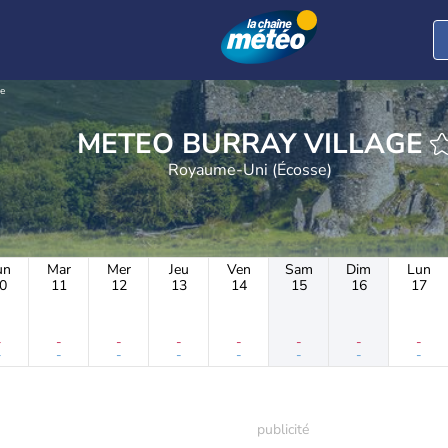
ge
METEO BURRAY VILLAGE
Royaume-Uni (Écosse)
un
Mar
Mer
Jeu
Ven
Sam
Dim
Lun
0
11
12
13
14
15
16
17
-
-
-
-
-
-
-
-
-
-
-
-
-
-
-
-