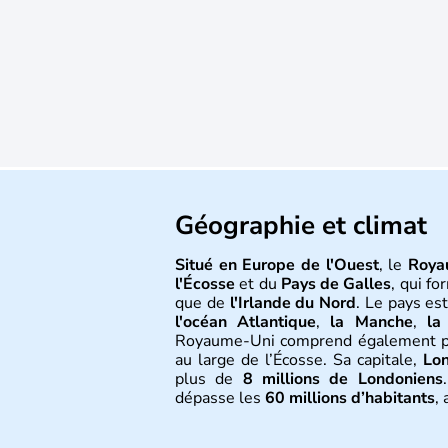
Géographie et climat
Situé en Europe de l'Ouest
, le
Roya
l'Écosse
et du
Pays de Galles
, qui f
que de
l'Irlande du Nord
. Le pays es
l'océan Atlantique
,
la Manche
,
la
Royaume-Uni comprend également 
au large de l’Écosse. Sa capitale,
Lo
plus de
8 millions de Londoniens
dépasse les
60 millions d’habitants
,
Histoire et administra