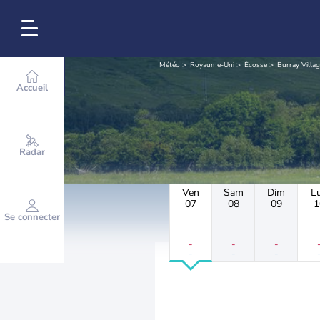
Météo
Royaume-Uni
Écosse
Burray Villa
Accueil
Radar
Ven
Sam
Dim
L
07
08
09
1
Se connecter
-
-
-
-
-
-