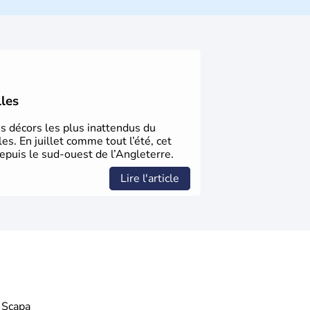
en 1801 avec l’
Acte d’Union
, réunissant le
Royaume d’Irlande
. Puissance majeure du
ittérature
, en
sciences
et dans l’innovation.
à abolir le
commerce d’esclaves
. Membre
 1973, le
Royaume-Uni
engage, dès les
s économiques
fondées sur le
libéralisme
,
lles
loppement. Son
histoire riche
continue de
t international.
es décors les plus inattendus du
es. En juillet comme tout l’été, cet
epuis le sud-ouest de l’Angleterre.
Lire l'article
Scapa